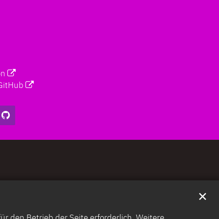
on
GitHub
✕
 den Betrieb der Seite erforderlich. Weitere