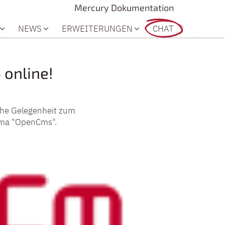
Mercury Dokumentation
NEWS
ERWEITERUNGEN
CHAT
online!
sche Gelegenheit zum
ema "OpenCms".