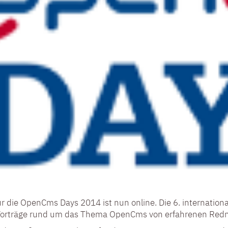
r die OpenCms Days 2014 ist nun online. Die 6. internati
 Vorträge rund um das Thema OpenCms von erfahrenen Redne