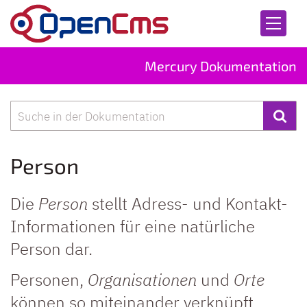
Zum Inhalt springen
Mercury Dokumentation
Suche
Person
Die
Person
stellt Adress- und Kontakt-
Informationen für eine natürliche
Person dar.
Personen,
Organisationen
und
Orte
können so miteinander verknüpft