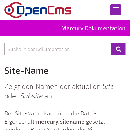
Zum Inhalt springen
Mercury Dokumentation
Suche
Site-Name
Zeigt den Namen der aktuellen
Site
oder
Subsite
an.
Der Site-Name kann über die Datei-
Eigenschaft
mercury.sitename
gesetzt
werden, z.B. am Startordner der Site.