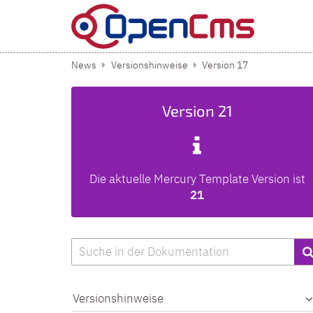
Zum Inhalt springen
News
Versionshinweise
Version 17
Version 21
Die aktuelle Mercury Template Version ist
21
Suche
Versionshinweise