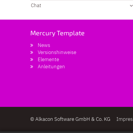
Chat
Mercury Template
News
Versionshinweise
Elemente
Anleitungen
© Alkacon Software GmbH & Co. KG
Impre