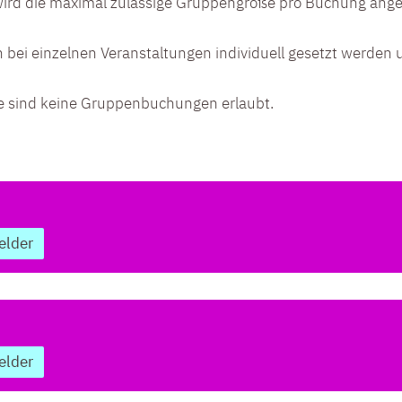
 wird die maximal zulässige Gruppengröße pro Buchung ange
ei einzelnen Veranstaltungen individuell gesetzt werden 
ze sind keine Gruppenbuchungen erlaubt.
elder
elder