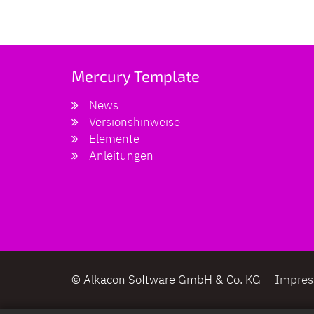
Mercury Template
News
Versionshinweise
Elemente
Anleitungen
© Alkacon Software GmbH & Co. KG
Impre