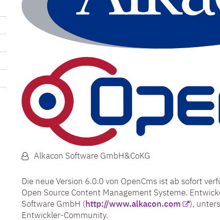
Von:
Alkacon Software GmbH&CoKG
Die neue Version 6.0.0 von OpenCms ist ab sofort ver
Open Source Content Management Systeme. Entwickel
Software GmbH (
http://www.alkacon.com
), unter
Entwickler-Community.