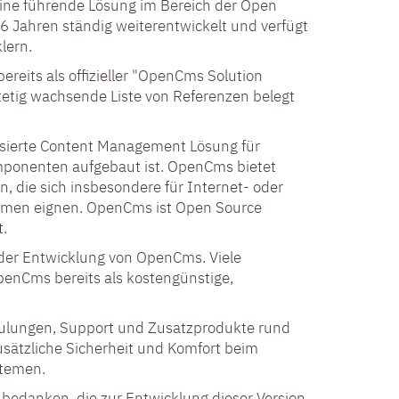
ne führende Lösung im Bereich der Open
6 Jahren ständig weiterentwickelt und verfügt
lern.
reits als offizieller "OpenCms Solution
stetig wachsende Liste von Referenzen belegt
asierte Content Management Lösung für
ponenten aufgebaut ist. OpenCms bietet
, die sich insbesondere für Internet- oder
hmen eignen. OpenCms ist Open Source
t.
 der Entwicklung von OpenCms. Viele
enCms bereits als kostengünstige,
ulungen, Support und Zusatzprodukte rund
ätzliche Sicherheit und Komfort beim
stemen.
 bedanken, die zur Entwicklung dieser Version