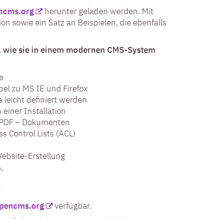
ncms.org
herunter geladen werden. Mit
sowie ein Satz an Beispielen, die ebenfalls
, wie sie in einem modernen CMS-System
e
el zu MS IE und Firefox
leicht definiert werden
einer Installation
nd PDF – Dokumenten
 Control Lists (ACL)
Website-Erstellung
,
e
opencms.org
verfügbar.