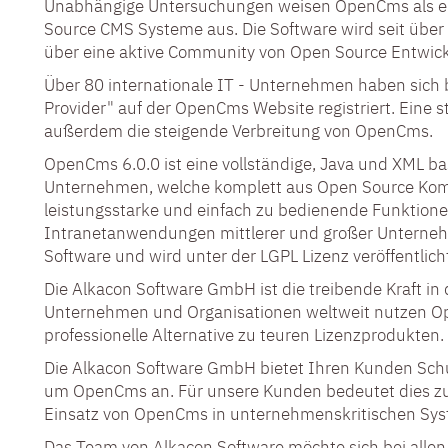
Unabhängige Untersuchungen weisen OpenCms als ei
Source CMS Systeme aus. Die Software wird seit über 
über eine aktive Community von Open Source Entwick
Über 80 internationale IT - Unternehmen haben sich be
Provider" auf der OpenCms Website registriert. Eine 
außerdem die steigende Verbreitung von OpenCms.
OpenCms 6.0.0 ist eine vollständige, Java und XML b
Unternehmen, welche komplett aus Open Source Kom
leistungsstarke und einfach zu bedienende Funktionen
Intranetanwendungen mittlerer und großer Unterne
Software und wird unter der LGPL Lizenz veröffentlich
Die Alkacon Software GmbH ist die treibende Kraft in
Unternehmen und Organisationen weltweit nutzen Op
professionelle Alternative zu teuren Lizenzprodukten.
Die Alkacon Software GmbH bietet Ihren Kunden Sch
um OpenCms an. Für unsere Kunden bedeutet dies zus
Einsatz von OpenCms in unternehmenskritischen Sy
Das Team von Alkacon Software möchte sich bei allen