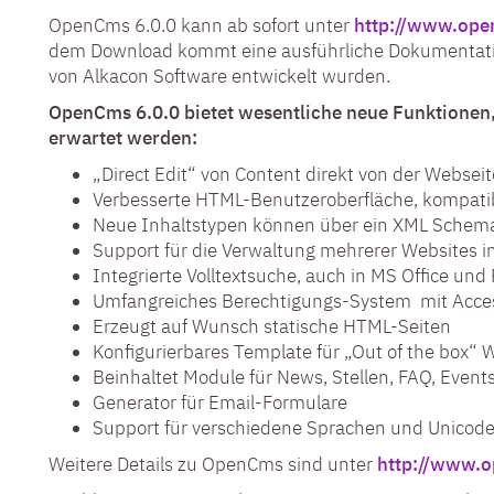
OpenCms 6.0.0 kann ab sofort unter
http://www.ope
dem Download kommt eine ausführliche Dokumentation 
von Alkacon Software entwickelt wurden.
OpenCms 6.0.0 bietet wesentliche neue Funktionen
erwartet werden:
„Direct Edit“ von Content direkt von der Webseit
Verbesserte HTML-Benutzeroberfläche, kompatib
Neue Inhaltstypen können über ein XML Schema 
Support für die Verwaltung mehrerer Websites in 
Integrierte Volltextsuche, auch in MS Office u
Umfangreiches Berechtigungs-System mit Access
Erzeugt auf Wunsch statische HTML-Seiten
Konfigurierbares Template für „Out of the box“ 
Beinhaltet Module für News, Stellen, FAQ, Events
Generator für Email-Formulare
Support für verschiedene Sprachen und Unicod
Weitere Details zu OpenCms sind unter
http://www.