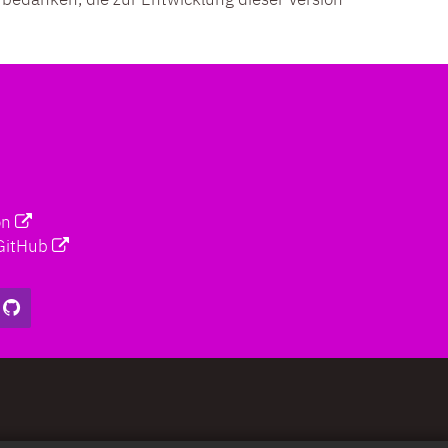
on
GitHub