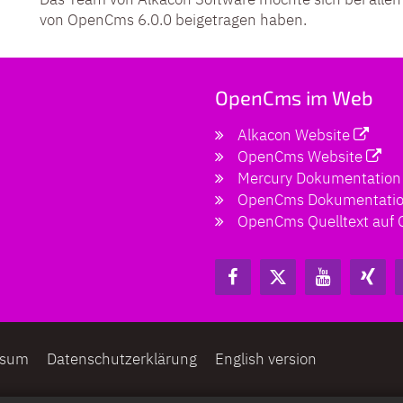
von OpenCms 6.0.0 beigetragen haben.
OpenCms im Web
Alkacon Website
OpenCms Website
Mercury Dokumentation
OpenCms Dokumentati
OpenCms Quelltext auf 
ssum
Datenschutzerklärung
English version