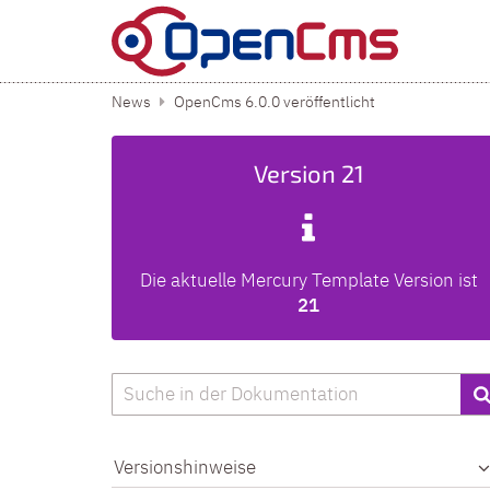
Zum Inhalt springen
News
OpenCms 6.0.0 veröffentlicht
Version 21
Die aktuelle Mercury Template Version ist
21
Suche
Versionshinweise