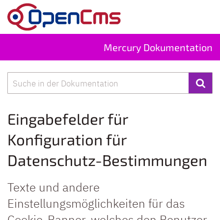
Zum Inhalt springen
Mercury Dokumentation
Suche
Eingabefelder für
Konfiguration für
Datenschutz-Bestimmungen
Texte und andere
Einstellungsmöglichkeiten für das
Cookie-Banner, welches den Benutzer