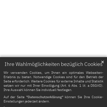
✕
Ihre Wahlmöglichkeiten bezüglich Cookies
Wir verwenden Cookies, um Ihnen ein optimales Webseiten-
Erlebnis zu bieten. Notwendige Cookies sind für den Betrieb der
Seite erforderlich. Weitere Cookies für externe Inhalte und Statistik
setzen wir nur mit Ihrer Einwilligung (Art. 6 Abs. 1 lit. a DSGVO).
Ihre Auswahl können Sie individuell festlegen.
Auf der Seite
"Datenschutzerklärung"
können Sie Ihre Cookie-
Einstellungen jederzeit ändern.