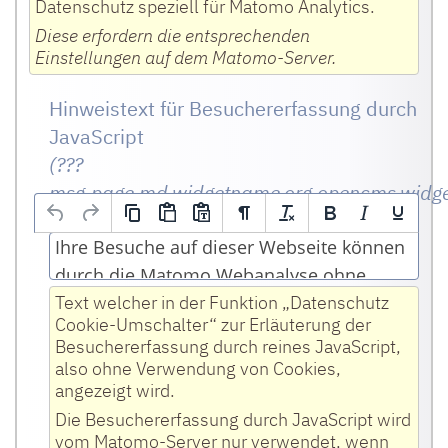
Datenschutz speziell für Matomo Analytics.
Diese erfordern die entsprechenden
Einstellungen auf dem Matomo-Server.
Hinweistext für Besuchererfassung durch
JavaScript
(???
msg.page.md.widgetname.org.opencms.widge
Optional
Ihre Besuche auf dieser Webseite können
durch die Matomo Webanalyse ohne
Verwendung von Cookies erfasst werden.
Text welcher in der Funktion „Datenschutz
Cookie-Umschalter“ zur Erläuterung der
Dies ermöglicht uns, aus Ihren Aktionen
Besuchererfassung durch reines JavaScript,
zu lernen und die Bedienbarkeit für Sie
also ohne Verwendung von Cookies,
und andere Benutzer zu verbessern.
angezeigt wird.
Die Besuchererfassung durch JavaScript wird
Sie können diese Erfassung deaktivieren.
vom Matomo-Server nur verwendet, wenn