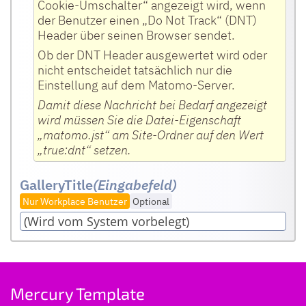
Cookie-Umschalter“ angezeigt wird, wenn
Dies ermöglicht uns, aus Ihren Aktionen
der Benutzer einen „Do Not Track“ (DNT)
zu lernen und die Bedienbarkeit für Sie
Header über seinen Browser sendet.
und andere Benutzer zu verbessern.
Ob der DNT Header ausgewertet wird oder
nicht entscheidet tatsächlich nur die
Diese Erfassung ist bei Ihnen derzeit
Einstellung auf dem Matomo-Server.
nicht aktiv, denn Ihr Browser hat uns
Damit diese Nachricht bei Bedarf angezeigt
mitgeteilt, dass Sie kein Tracking
wird müssen Sie die Datei-Eigenschaft
wünschen. Hierbei handelt es sich um
„matomo.jst“ am Site-Ordner auf den Wert
„true:dnt“ setzen.
eine Browsereinstellung. Um das
Tracking wieder zu aktivieren, müssen Sie
GalleryTitle
(Eingabefeld
)
die sogenannte „Do Not Track“-
Nur Workplace Benutzer
Optional
Einstellung in Ihren
Browsereinstellungen deaktivieren.
Mercury Template