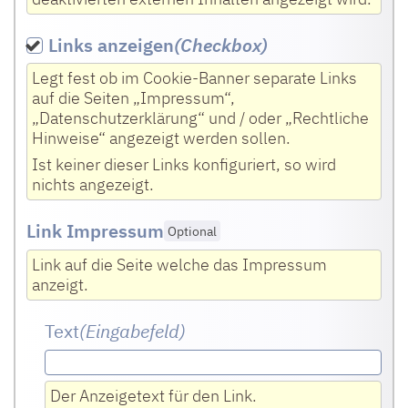
Adresse und Cookie-Informationen an
Drittplattformen übermittelt werden. Diese
Links anzeigen
(Checkbox
)
Einstellung kann auf der Seite mit unserer
Legt fest ob im Cookie-Banner separate Links
Datenschutzerklärung (siehe Link im
auf die Seiten „Impressum“,
Fußbereich) später jederzeit wieder
„Datenschutzerklärung“ und / oder „Rechtliche
geändert werden.
Hinweise“ angezeigt werden sollen.
Ist keiner dieser Links konfiguriert, so wird
nichts angezeigt.
Link Impressum
Optional
Link auf die Seite welche das Impressum
anzeigt.
Text
(Eingabefeld
)
Der Anzeigetext für den Link.