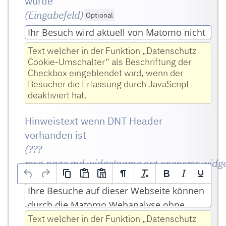
wurde
(Eingabefeld
)
Optional
Text welcher in der Funktion „Datenschutz
Cookie-Umschalter“ als Beschriftung der
Checkbox eingeblendet wird, wenn der
Besucher die Erfassung durch JavaScript
deaktiviert hat.
Hinweistext wenn DNT Header
vorhanden ist
(???
msg.page.md.widgetname.org.opencms.widge
Optional
Ihre Besuche auf dieser Webseite können
durch die Matomo Webanalyse ohne
Verwendung von Cookies erfasst werden.
Text welcher in der Funktion „Datenschutz