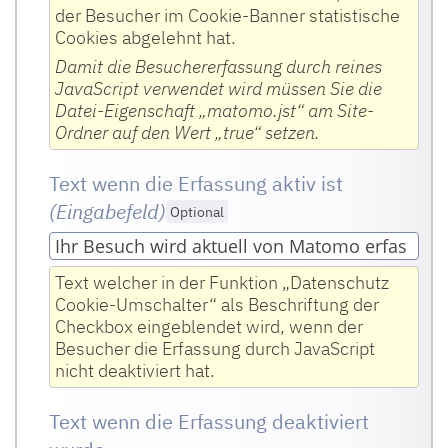
Dafür wird ein Deaktivierungs-Cookie auf
der Besucher im Cookie-Banner statistische
Ihrem Computer gespeichert.
Cookies abgelehnt hat.
Damit die Besuchererfassung durch reines
Wenn Sie einen anderen Computer oder
JavaScript verwendet wird müssen Sie die
einen anderen Webbrowser verwenden
Datei-Eigenschaft „matomo.jst“ am Site-
müssen Sie die Deaktivierungsprozedur
Ordner auf den Wert „true“ setzen.
nochmals absolvieren.
Text wenn die Erfassung aktiv ist
(Eingabefeld
)
Optional
Text welcher in der Funktion „Datenschutz
Cookie-Umschalter“ als Beschriftung der
Checkbox eingeblendet wird, wenn der
Besucher die Erfassung durch JavaScript
nicht deaktiviert hat.
Text wenn die Erfassung deaktiviert