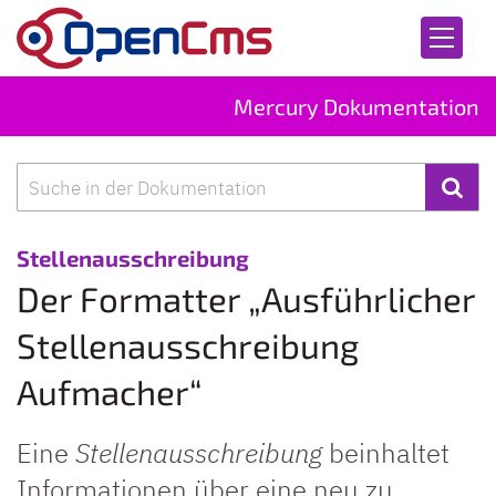
Zum Inhalt springen
Mercury Dokumentation
Suche
:
Stellenausschreibung
Der Formatter „Ausführlicher
Stellenausschreibung
Aufmacher“
Eine
Stellenausschreibung
beinhaltet
Informationen über eine neu zu